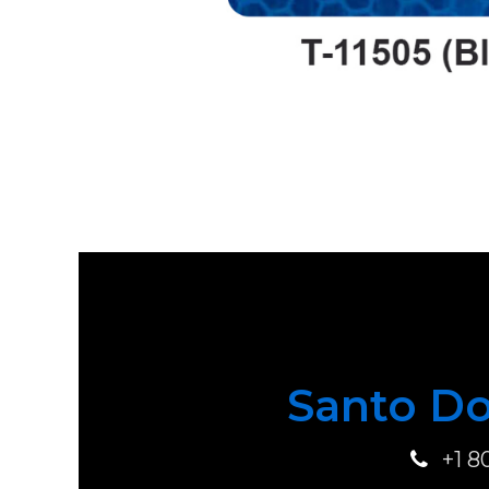
Santo Do
+1 8