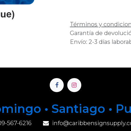
Añadir a lista de 
Términos y condicio
Garantía de devolució
Envío: 2-3 días labora
mingo • Santiago • P
u
09-567-6216
info@caribbensignsupply.