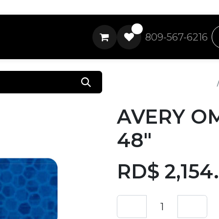
0
809-567-6216
Todos los productos
AVERY O
48"
RD$
2,154