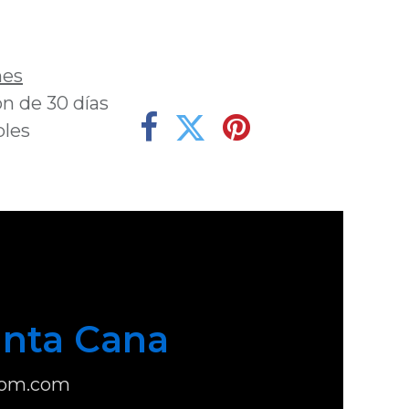
deseos
nes
n de 30 días
bles
nta Cana
com.com