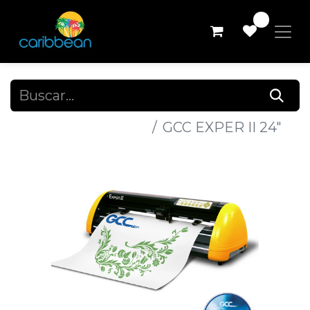
0
Todos los productos
GCC EXPER II 24"