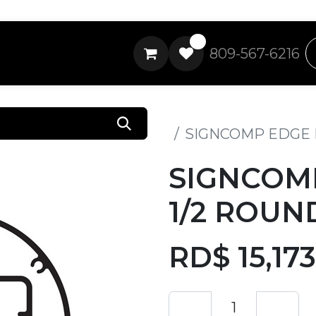
0
809-567-6216
Todos los productos
SIGNCOMP EDGE LI
SIGNCOMP
1/2 ROUND
RD$
15,17