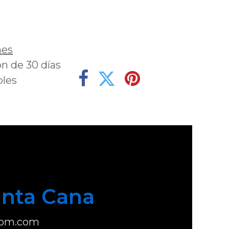
deseos
nes
n de 30 días
bles
nta Cana
com.com