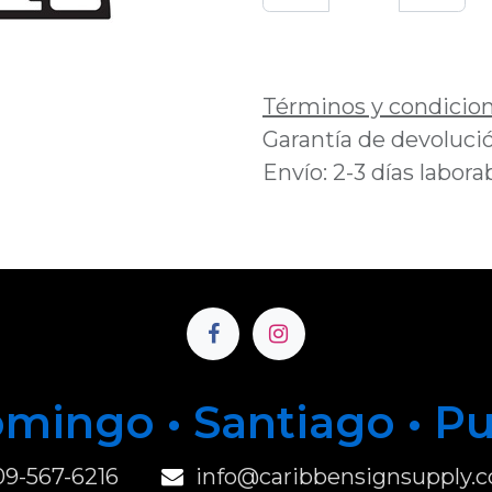
Añadir a lista de 
Términos y condicio
Garantía de devolució
Envío: 2-3 días labora
mingo • Santiago • P
u
09-567-6216
info@caribbensignsupply.