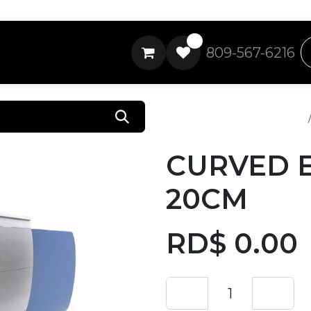
0
809-567-6216
Todos los productos
CURVED 
20CM
RD$
0.00