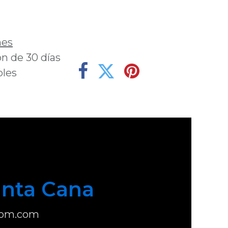
deseos
nes
n de 30 días
bles
nta Cana
com.com