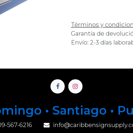
Añadir a lista de 
Términos y condicio
Garantía de devolució
Envío: 2-3 días labora
mingo • Santiago • P
u
09-567-6216
info@caribbensignsupply.