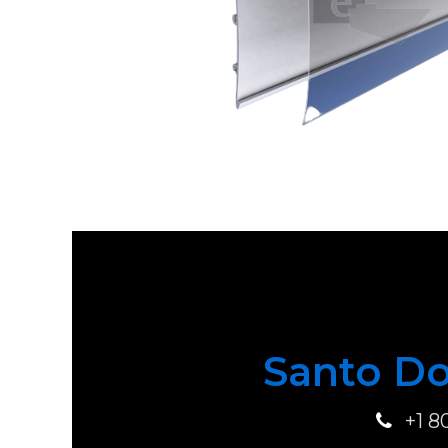
Santo Do
+1 8