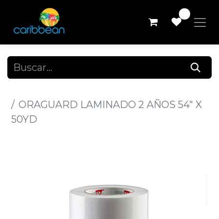
0
Todos los productos
ORAGUARD LAMINADO 2 AÑOS 54" X
50YD