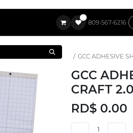
0
809-567-6216
Todos los productos
GCC ADHESIVE SHE
GCC ADHE
CRAFT 2.0
RD$
0.00