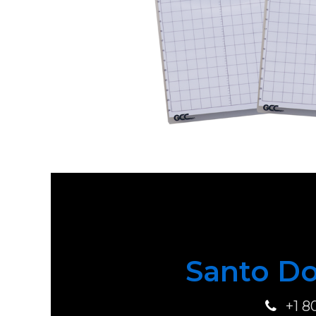
Santo Do
+1 8