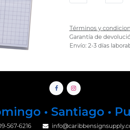
Añadir a lista de 
Términos y condicio
Garantía de devolució
Envío: 2-3 días labora
mingo • Santiago • P
u
09-567-6216
info@caribbensignsupply.