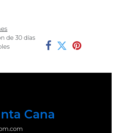
deseos
nes
n de 30 días
bles
nta Cana
com.com