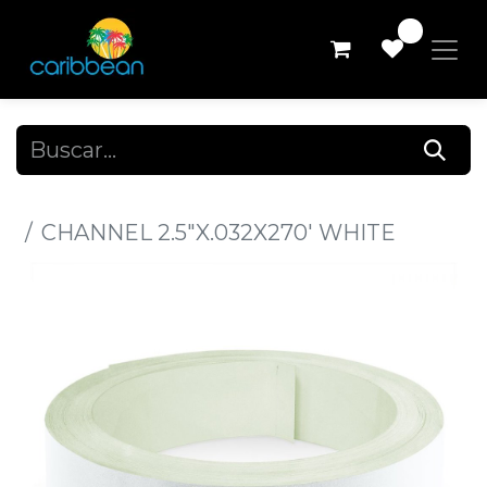
0
Todos los productos
CHANNEL 2.5"X.032X270' WHITE