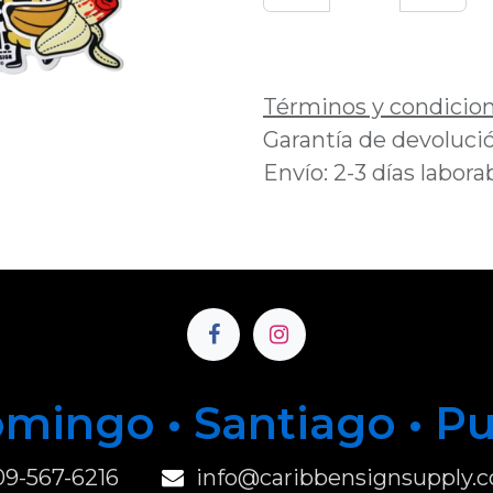
Añadir a lista de 
Términos y condicio
Garantía de devolució
Envío: 2-3 días labora
mingo • Santiago • P
u
09-567-6216
info@caribbensignsupply.