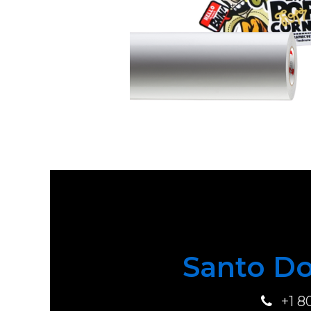
Santo Do
+1 8