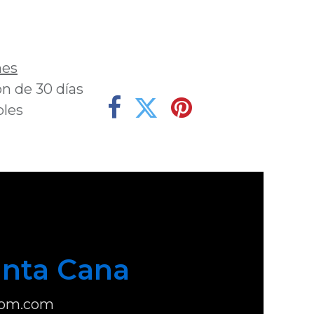
deseos
nes
n de 30 días
bles
nta Cana
com.com