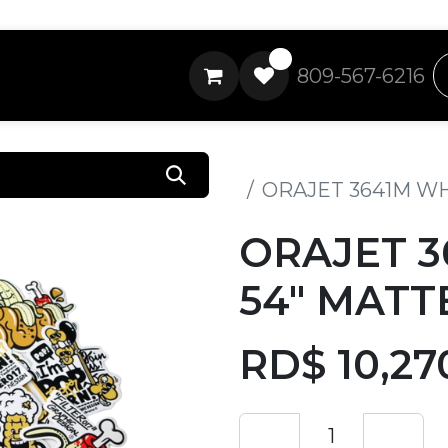
0
809-567-6216
Todos los productos
ORAJET 3641M WH
ORAJET 3
54" MATT
RD$
10,27