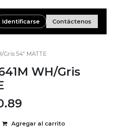
Identificarse
Contáctenos
/Gris 54" MATTE
641M WH/Gris
E
0.89
Agregar al carrito