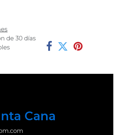
deseos
nes
n de 30 días
bles
nta Cana
com.com