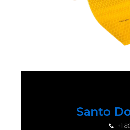
Santo Do
+1 8