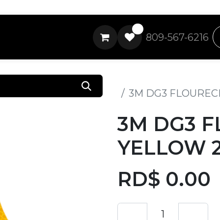
0
809-567-6216
Todos los productos
3M DG3 FLOUREC
3M DG3 
YELLOW 2
RD$
0.00