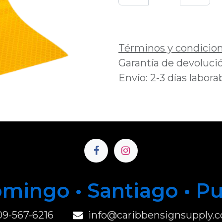
Añadir a lista de 
Términos y condicio
Garantía de devolució
Envío: 2-3 días labora
mingo • Santiago • P
u
09-567-6216
info@caribbensignsupply.