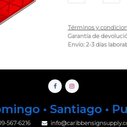
Añadir a lista de 
Términos y condicio
Garantía de devolució
Envío: 2-3 días labora
mingo • Santiago • P
u
09-567-6216
info@caribbensignsupply.