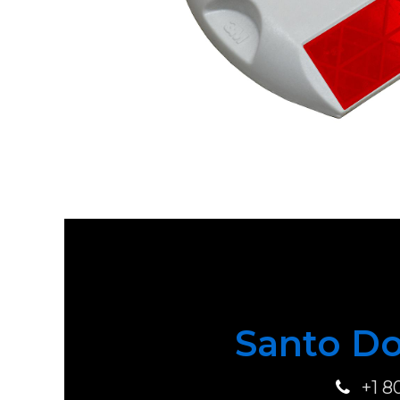
Santo Do
+1 8