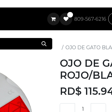
0
809-567-6216
Todos los productos
OJO DE GATO BL
OJO DE 
ROJO/BL
RD$
115.9