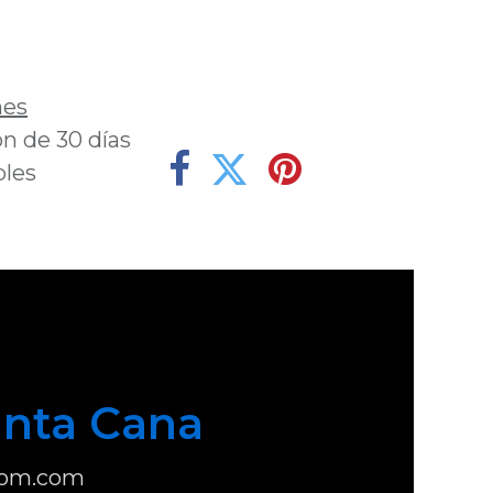
deseos
nes
n de 30 días
bles
nta Cana
com.com