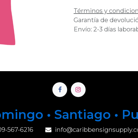
Términos y condicio
Garantía de devolució
Envío: 2-3 días labora
mingo • Santiago • P
u
09-567-6216
info@caribbensignsupply.