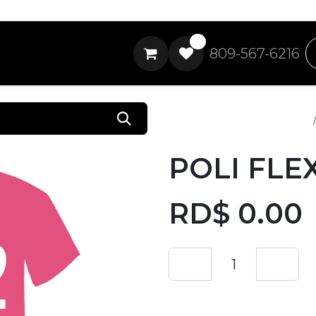
0
809-567-6216
Todos los productos
POLI FLE
RD$
0.00
Añadir a lista de 