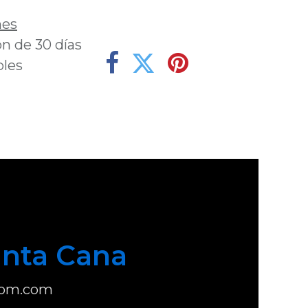
nes
n de 30 días
bles
nta Cana
com.com