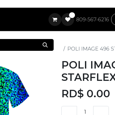
0
809-567-6216
Todos los productos
POLI IMAGE 496 
POLI IMA
STARFLEX
RD$
0.00