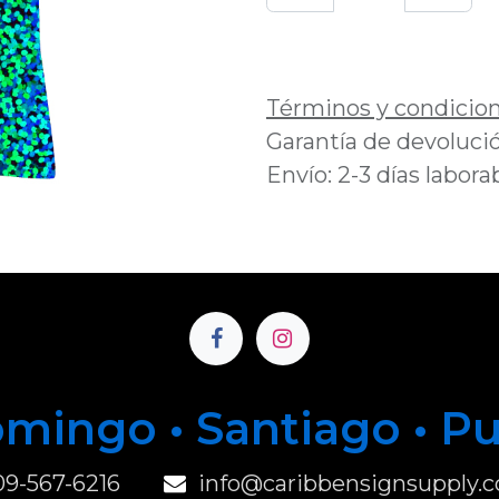
Añadir a lista de 
Términos y condicio
Garantía de devolució
Envío: 2-3 días labora
mingo • Santiago • P
u
09-567-6216
info@caribbensignsupply.