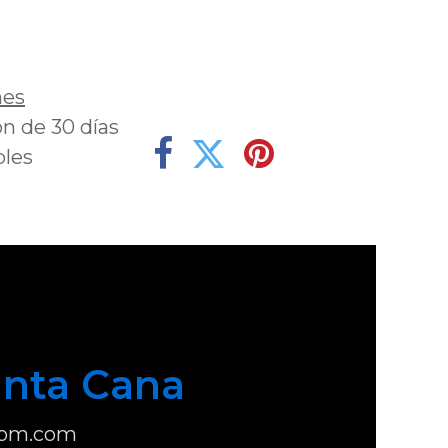
deseos
nes
n de 30 días
bles
nta Cana
com.com