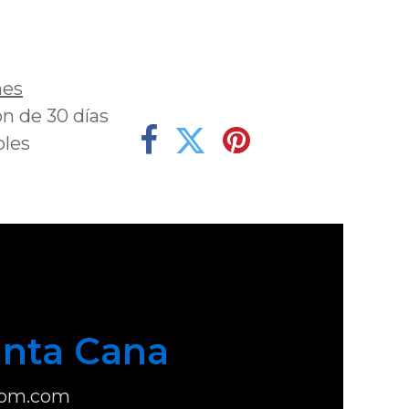
deseos
nes
n de 30 días
bles
nta Cana
com.com