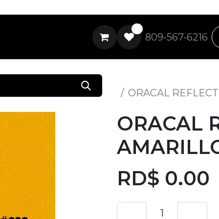
0
809-567-6216
Todos los productos
ORACAL REFLECTI
ORACAL 
AMARILLO
RD$
0.00