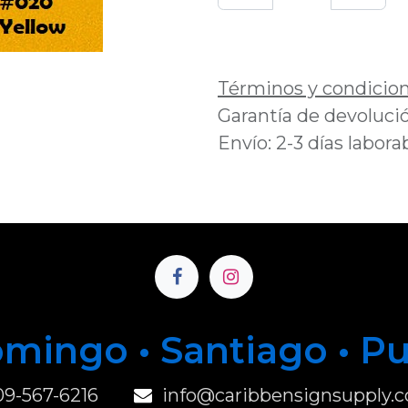
Añadir a lista de 
Términos y condicio
Garantía de devolució
Envío: 2-3 días labora
mingo • Santiago • P
u
09-567-6216
info@caribbensignsupply.