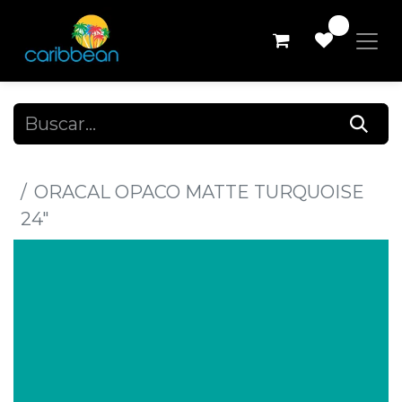
0
Todos los productos
ORACAL OPACO MATTE TURQUOISE
24"