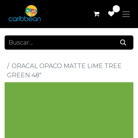
0
Todos los productos
ORACAL OPACO MATTE LIME TREE
GREEN 48"