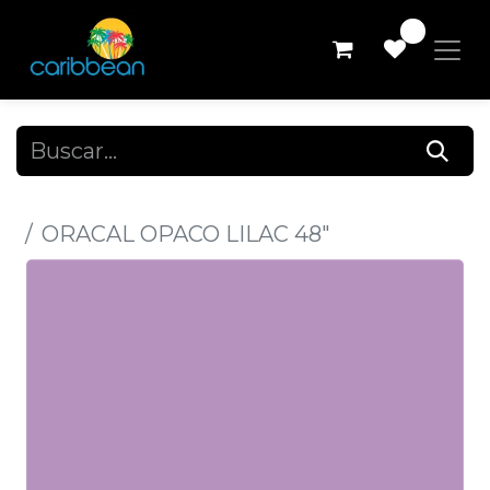
0
Todos los productos
ORACAL OPACO LILAC 48"