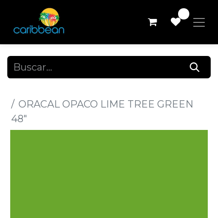
0
Todos los productos
ORACAL OPACO LIME TREE GREEN
48"