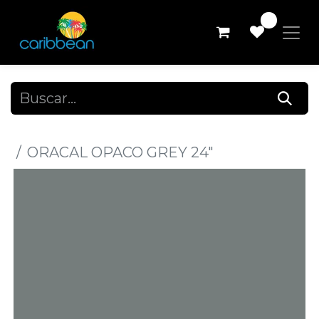
0
Todos los productos
ORACAL OPACO GREY 24"