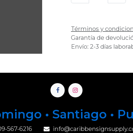
Añadir a lista de 
Términos y condicio
Garantía de devolució
Envío: 2-3 días labora
mingo • Santiago • P
u
09-567-6216
info@caribbensignsupply.