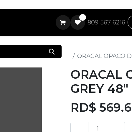
0
809-567-6216
Todos los productos
ORACAL OPACO D
ORACAL 
GREY 48"
RD$
569.6