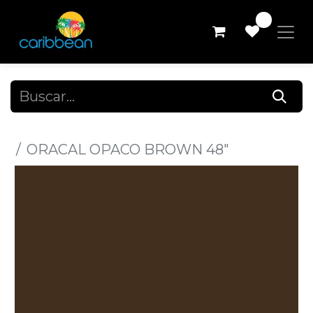
0
Todos los productos
ORACAL OPACO BROWN 48"