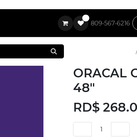
0
809-567-6216
Todos los productos
ORACAL 
48"
RD$
268.