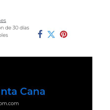
deseos
nes
n de 30 días
bles
nta Cana
com.com