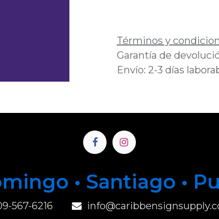
Añadir a lista de 
Términos y condicio
Garantía de devolució
Envío: 2-3 días labora
mingo • Santiago • P
u
09-567-6216
info@caribbensignsupply.