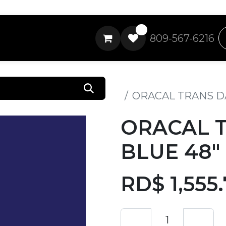
0
809-567-6216
Todos los productos
ORACAL TRANS D
ORACAL 
BLUE 48"
RD$
1,555