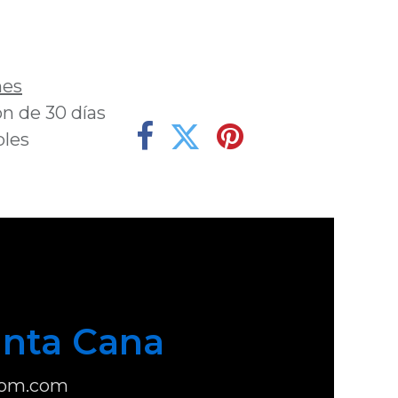
deseos
nes
n de 30 días
bles
nta Cana
com.com