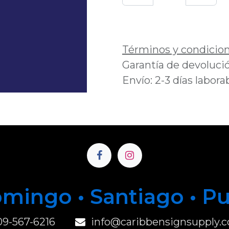
Añadir a lista de 
Términos y condicio
Garantía de devolució
Envío: 2-3 días labora
mingo • Santiago • P
u
09-567-6216
info@caribbensignsupply.