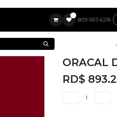
0
809-567-6216
Todos los productos
ORACAL D
RD$
893.
Añadir a lista de 