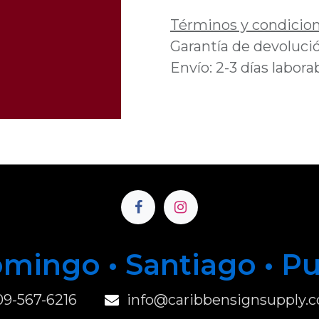
Términos y condicio
Garantía de devolució
Envío: 2-3 días labora
mingo • Santiago • P
u
09-567-6216
info@caribbensignsupply.