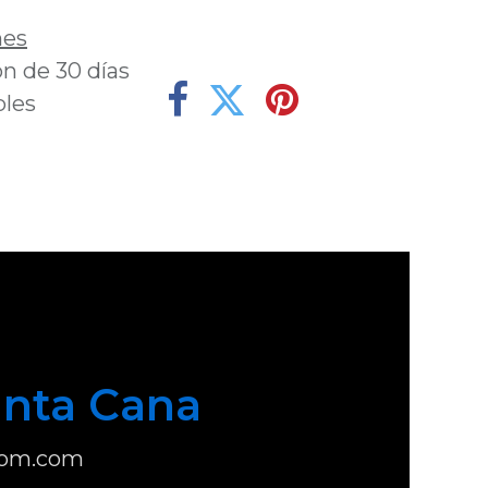
nes
n de 30 días
bles
nta Cana
com.com