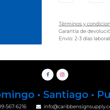
Añadir a lista de 
Términos y condicio
Garantía de devolució
Envío: 2-3 días labora
mingo • Santiago • P
u
09-567-6216
info@caribbensignsupply.