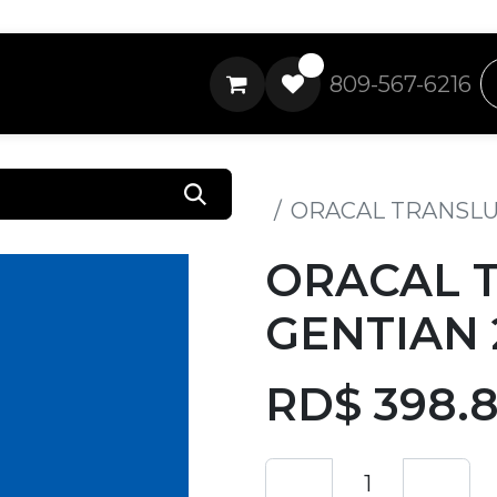
0
809-567-6216
Todos los productos
ORACAL TRANSLU
ORACAL 
GENTIAN 
RD$
398.