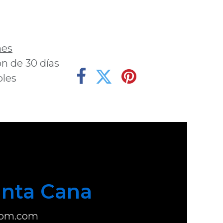
deseos
nes
n de 30 días
bles
nta Cana
com.com