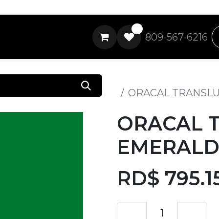
0
809-567-6216
Todos los productos
ORACAL TRANSL
ORACAL 
EMERALD
RD$
795.1