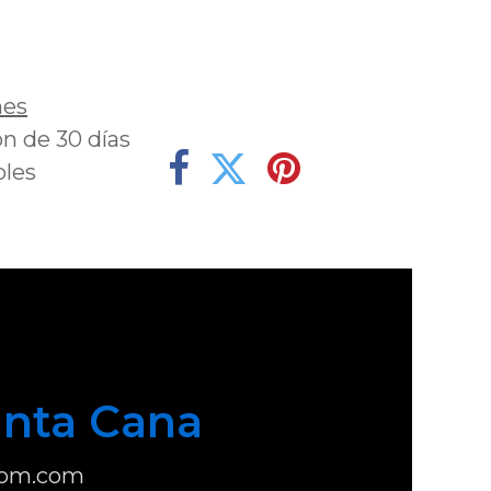
deseos
nes
n de 30 días
bles
nta Cana
com.com