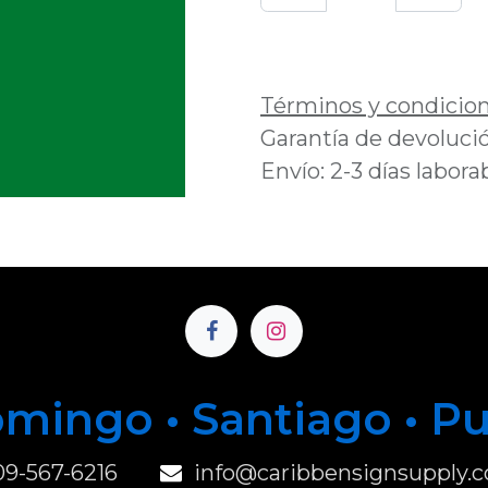
Añadir a lista de 
Términos y condicio
Garantía de devolució
Envío: 2-3 días labora
mingo • Santiago • P
u
09-567-6216
info@caribbensignsupply.