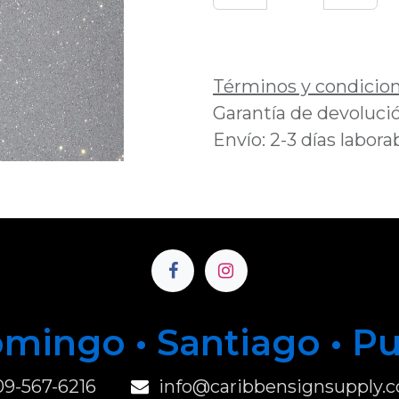
Añadir a lista de 
Términos y condicio
Garantía de devolució
Envío: 2-3 días labora
mingo • Santiago • P
u
09-567-6216
info@caribbensignsupply.