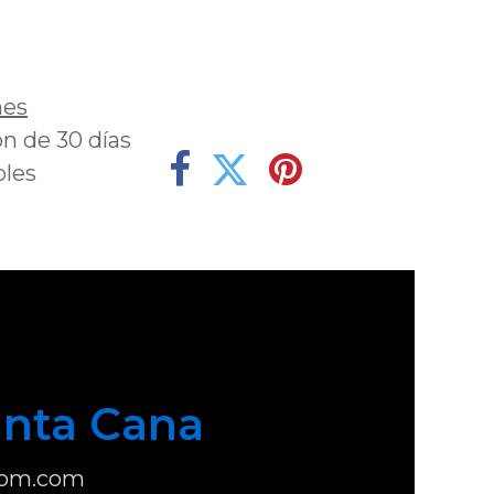
deseos
nes
n de 30 días
bles
nta Cana
com.com