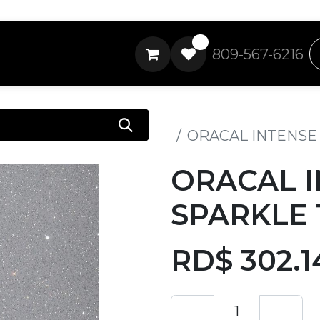
0
809-567-6216
Todos los productos
ORACAL INTENSE 
ORACAL I
SPARKLE 
RD$
302.1