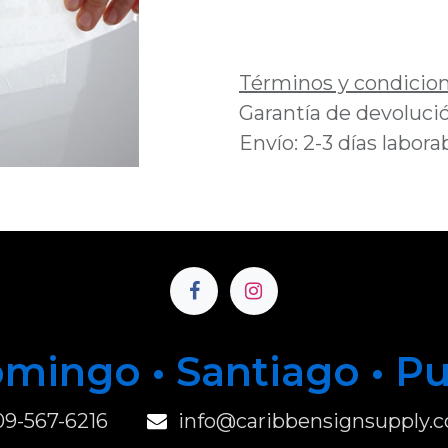
Añadir a lista de 
Términos y condicio
Garantía de devolució
Envío: 2-3 días labora
mingo • Santiago • P
u
09-567-6216
info@caribbensignsupply.