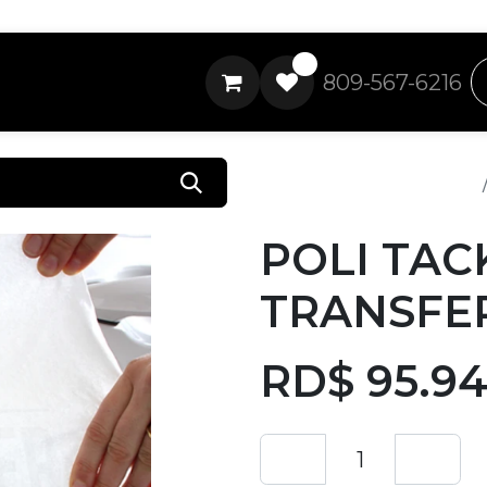
0
809-567-6216
Todos los productos
POLI TAC
TRANSFER
RD$
95.9