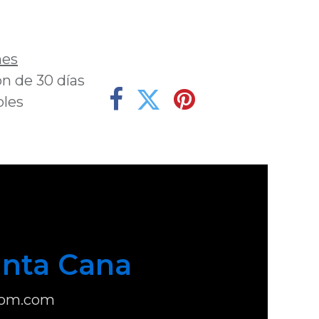
deseos
nes
n de 30 días
bles
nta Cana
com.com