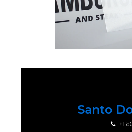
Santo Do
+1 8