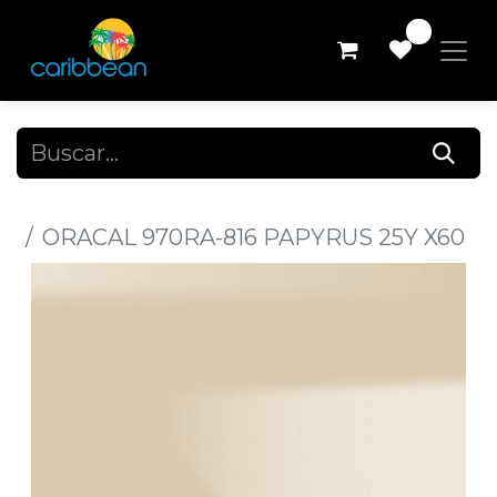
0
Todos los productos
ORACAL 970RA-816 PAPYRUS 25Y X60