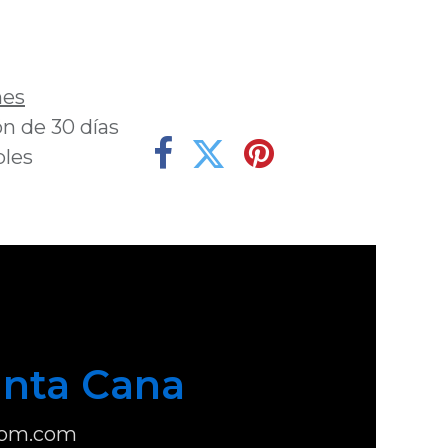
deseos
nes
n de 30 días
bles
nta Cana
com.com