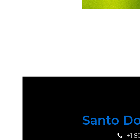
Santo Do
+1 8