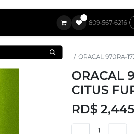
0
809-567-6216
Todos los productos
ORACAL 970RA-173
ORACAL 9
CITUS FUR
RD$
2,445