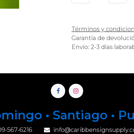
Añadir a lista de 
Términos y condicio
Garantía de devolució
Envío: 2-3 días labora
mingo • Santiago • P
u
09-567-6216
info@caribbensignsupply.