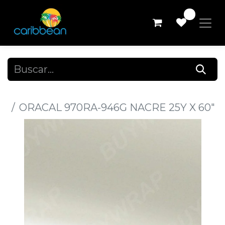
0
Todos los productos
ORACAL 970RA-946G NACRE 25Y X 60"