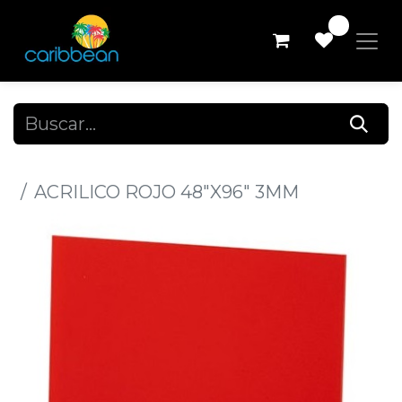
0
Todos los productos
ACRILICO ROJO 48"X96" 3MM