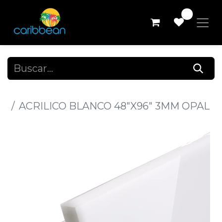
0
Todos los productos
ACRILICO BLANCO 48"X96" 3MM OPAL