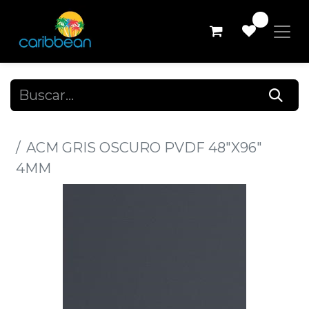
0
Todos los productos
ACM GRIS OSCURO PVDF 48"X96"
4MM