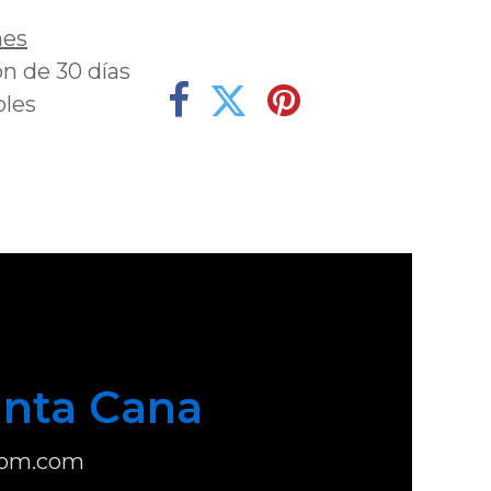
nes
n de 30 días
bles
nta Cana
com.com