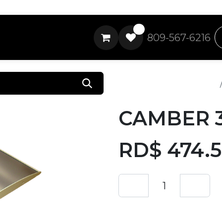
0
809-567-6216
Todos los productos
CAMBER 3
RD$
474.
Añadir a lista de 