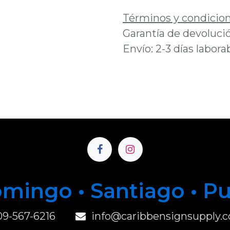
Términos y condicio
Garantía de devolució
Envío: 2-3 días labora
mingo • Santiago • P
u
09-567-6216
info@caribbensignsupply.