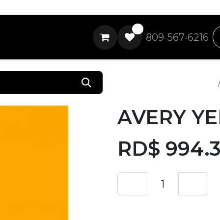
0
809-567-6216
Todos los productos
AVERY YE
RD$
994.
Añadir a lista de 