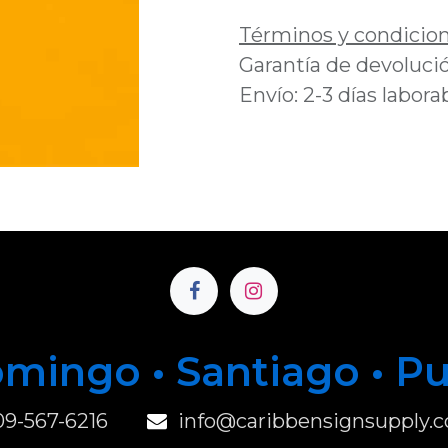
Términos y condicio
Garantía de devolució
Envío: 2-3 días labora
mingo • Santiago • P
u
09-567-6216
info@caribbensignsupply.