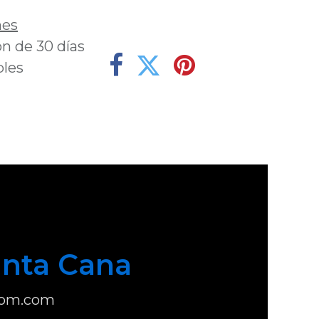
nes
n de 30 días
bles
nta Cana
com.com