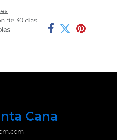
nes
n de 30 días
bles
nta Cana
com.com