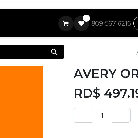
0
809-567-6216
Todos los productos
AVERY OR
RD$
497.1
Añadir a lista de 