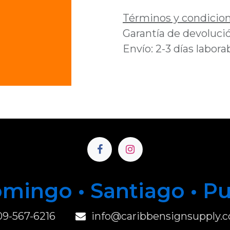
Términos y condicio
Garantía de devolució
Envío: 2-3 días labora
mingo • Santiago • P
u
09-567-6216
info@caribbensignsupply.