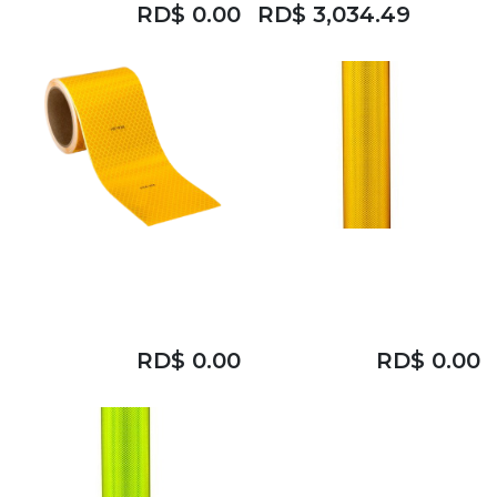
RD$
0.00
RD$
3,034.49
3M DG3
3M DG3
FLOURECENT
FLOURECENT
YELLOW 2"
YELLOW 24"
RD$
0.00
RD$
0.00