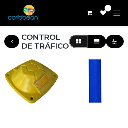
0
CONTROL
DE TRÁFICO
3M DG3 BLUE 48"
125 BOYA MODELO
TORTUGA