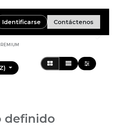
Identificarse
Contáctenos
Siguiente
 PREMIUM
Z)
 definido