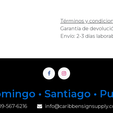
Añadir a lista de 
Términos y condicio
Garantía de devolució
Envío: 2-3 días labora
mingo • Santiago • P
u
09-567-6216
info@caribbensignsupply.