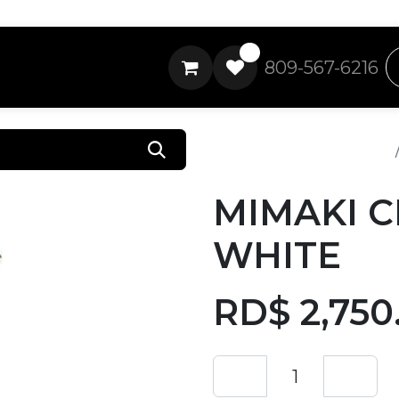
0
809-567-6216
Todos los productos
MIMAKI C
WHITE
RD$
2,750