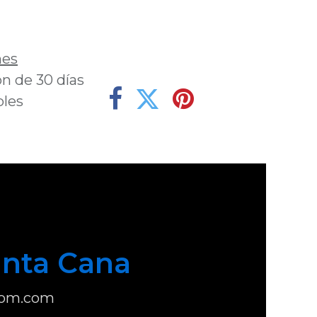
deseos
nes
n de 30 días
bles
nta Cana
com.com