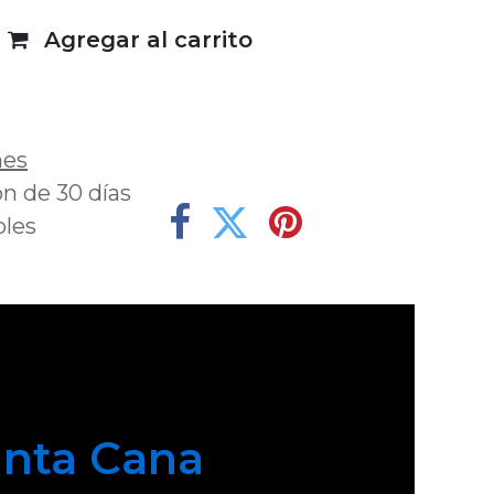
Agregar al carrito
deseos
nes
n de 30 días
bles
nta Cana