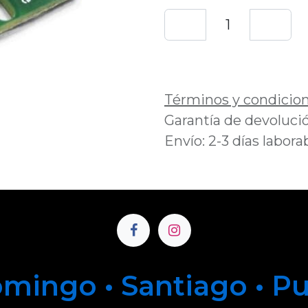
Añadir a lista de 
Términos y condicio
Garantía de devolució
Envío: 2-3 días labora
mingo • Santiago • P
u