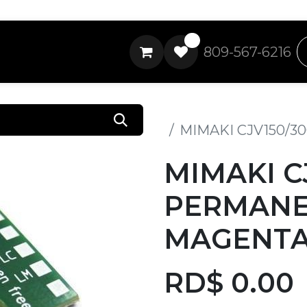
0
809-567-6216
Todos los productos
MIMAKI CJV150/
MIMAKI C
PERMANE
MAGENT
RD$
0.00