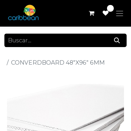
0
Todos los productos
CONVERDBOARD 48"X96" 6MM