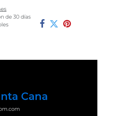
nes
n de 30 días
bles
nta Cana
com.com