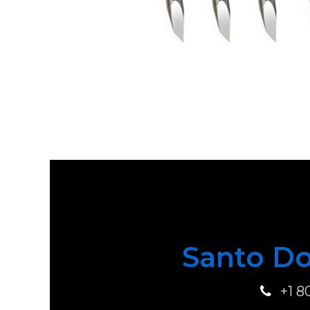
Santo Do
+1 8