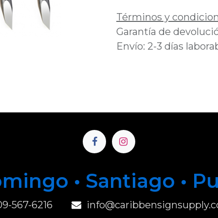
Términos y condicio
Garantía de devolució
Envío: 2-3 días labora
mingo • Santiago • P
u
09-567-6216
info@caribbensignsupply.