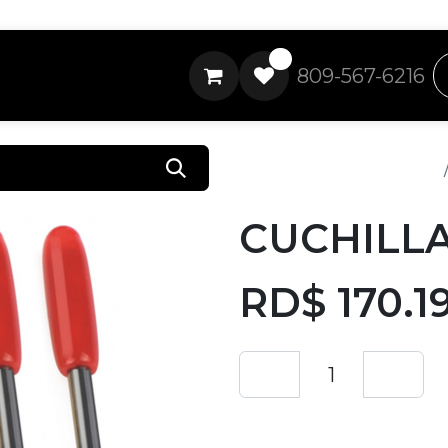
0
809-567-6216
Todos los productos
CUCHILLA
RD$
170.1
Añadir a lista de 