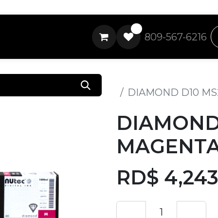
0
809-567-6216
Todos los productos
DIAMOND D10 MS
DIAMOND 
MAGENTA
RD$
4,243