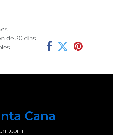
deseos
nes
n de 30 días
bles
nta Cana
com.com