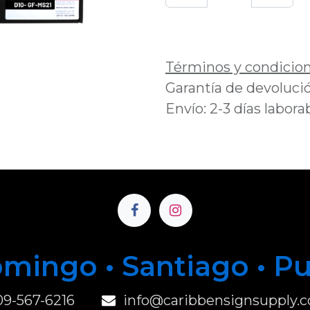
Añadir a lista de 
Términos y condicio
Garantía de devolució
Envío: 2-3 días labora
mingo • Santiago • P
u
09-567-6216
info@caribbensignsupply.