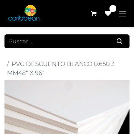
0
Todos los productos
PVC DESCUENTO BLANCO 0.650 3
MM48" X 96"