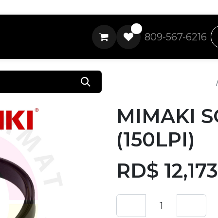
0
809-567-6216
Todos los productos
MIMAKI S
(150LPI)
RD$
12,17