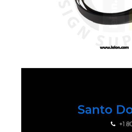
Santo Do
+1 8