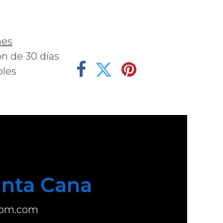
deseos
nes
n de 30 días
bles
nta Cana
com.com