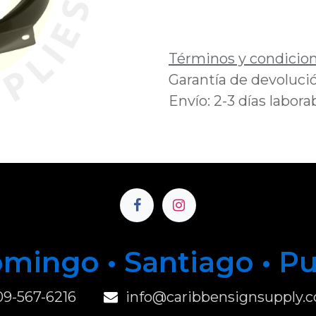
Añadir a lista de 
Términos y condicio
Garantía de devolució
Envío: 2-3 días labora
mingo • Santiago • P
u
09-567-6216
info@caribbensignsupply.