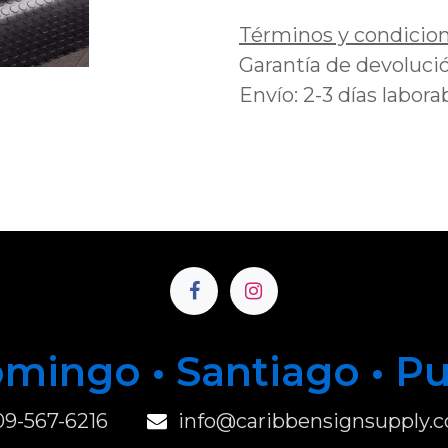
Términos y condicio
Garantía de devolució
Envío: 2-3 días labora
mingo • Santiago • P
u
09-567-6216
info@caribbensignsupply.