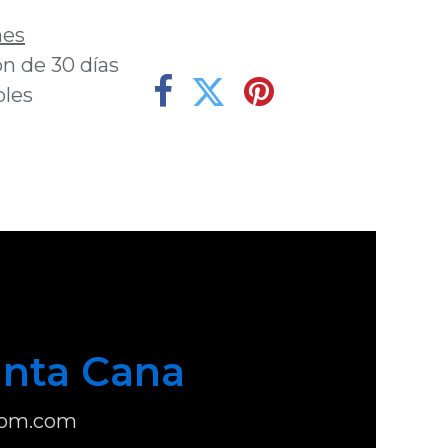
nes
n de 30 días
bles
nta Cana
com.com