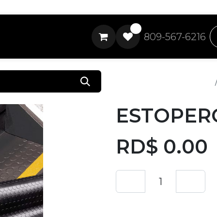
0
809-567-6216
Todos los productos
ESTOPEROL
RD$
0.00
Añadir a lista de 