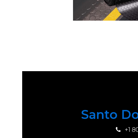
Santo Do
+1 8