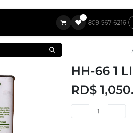
0
809-567-6216
Todos los productos
HH-66 1 
RD$
1,050
Añadir a lista de 