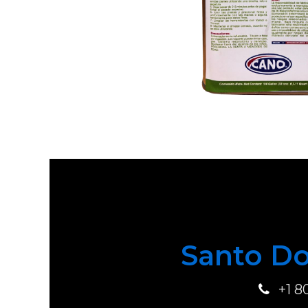
Santo Do
+1 8