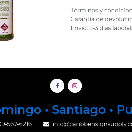
Términos y condicio
Garantía de devolució
Envío: 2-3 días labora
mingo • Santiago • P
u
09-567-6216
info@caribbensignsupply.