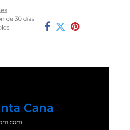
nes
n de 30 días
bles
nta Cana
com.com