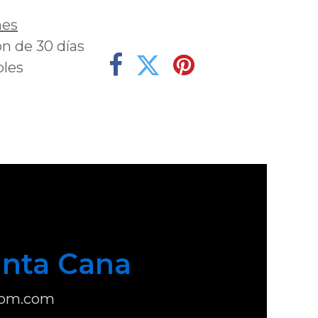
nes
n de 30 días
bles
nta Cana
com.com