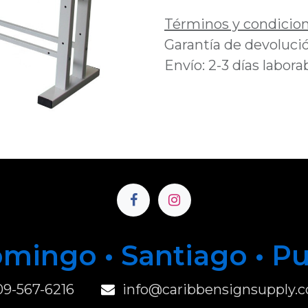
Términos y condicio
Garantía de devolució
Envío: 2-3 días labora
mingo • Santiago • P
u
09-567-6216
info@caribbensignsupply.