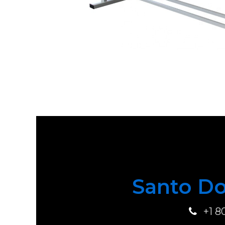
Santo Do
+1 8