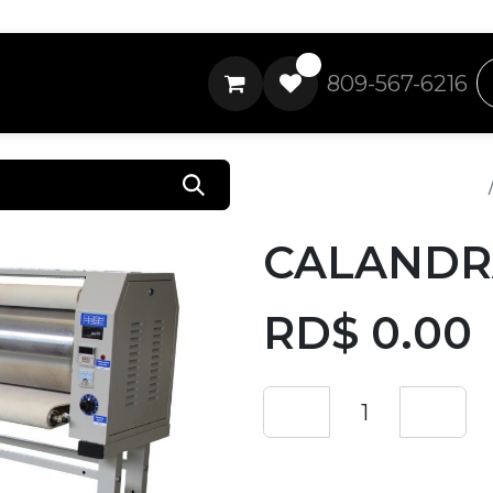
0
809-567-6216
Todos los productos
CALANDRA
RD$
0.00
Añadir a lista de 