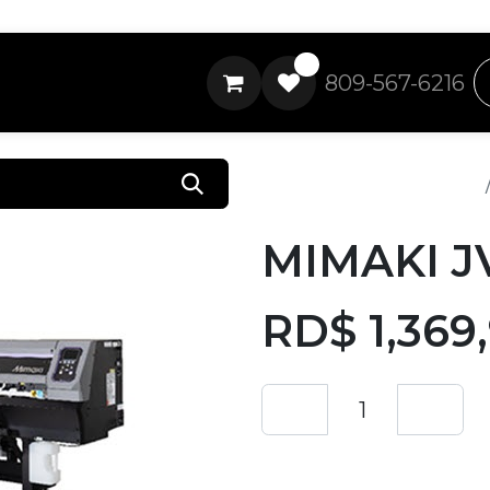
0
809-567-6216
Todos los productos
MIMAKI JV
RD$
1,369
Añadir a lista de 