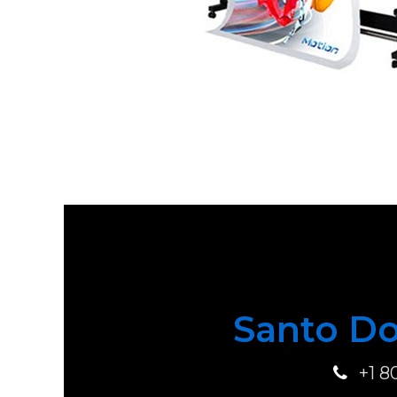
Santo Do
+1 8