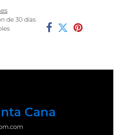
nes
n de 30 días
bles
nta Cana
com.com