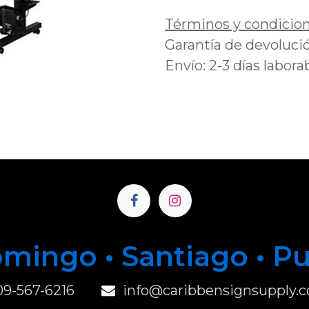
Términos y condicio
Garantía de devolució
Envío: 2-3 días labora
mingo • Santiago • P
u
09-567-6216
info@caribbensignsupply.