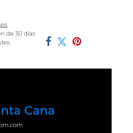
deseos
nes
n de 30 días
bles
nta Cana
com.com