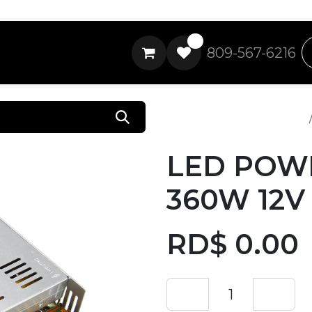
0
809-567-6216
Todos los productos
LED POW
360W 12V
RD$
0.00