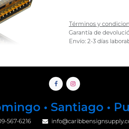
Añadir a lista de 
Términos y condicio
Garantía de devolució
Envío: 2-3 días labora
mingo • Santiago • P
u
09-567-6216
info@caribbensignsupply.